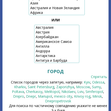
ИЛИ
ГОРОД
Спрятать
Список городов через запятую, например:
Kyiv
,
Odessa
,
Kharkiv
,
Saint Petersburg
,
Zaporizhya
,
Moscow
,
Sumy
,
Poltava
,
Cherkassy
,
Melitopol
,
Nikolaev
,
Lviv
,
Simferopol
,
Dnipro
,
Dnepr
,
Mariupol
,
mexico city
,
Krivoy rog
,
Minsk
,
Dnepropetrovsk
Для поиска по частичному совпадению укажите не менее
3-х букв