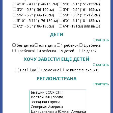
4'10" - 4'11" (146-150см)
5'0" - 5'1" (151-155см)
5'2" - 5'3" (156-160см)
5'4" - 5'5" (161-165см)
5'6" - 5'7" (166-170см)
5'8" - 5'9" (171-175см)
5'10" - 5'11" (176-180см)
6'0" - 6'1" (181-185см)
6'2" - 6'3" (186-190см)
6'4" (191см) или выше
ДЕТИ
Спрятать
без детей
есть дети
1 ребенок
2 ребенка
3 ребенка
4 ребенка
5 детей
6 детей
ХОЧУ ЗАВЕСТИ ЕЩЕ ДЕТЕЙ
Спрятать
Нет
Да
Возможно
Не имеет значения
РЕГИОН/СТРАНА
Спрятать