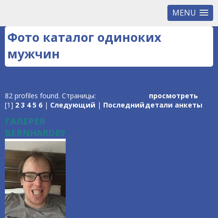
MENU
Фото каталог одиноких
мужчин
82 profiles found. Страницы:
просмотреть
[1]
2
3
4
5
6
|
Следующий
|
Последний
детали анкеты
ГАЛЕРЕЯ
BERNHARD89