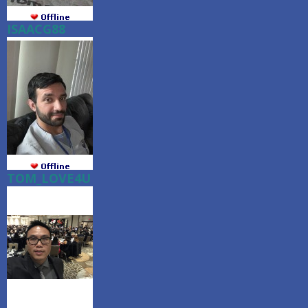
ISAACG88
TOM_LOVE4U