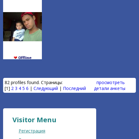
82 profiles found. Страницы:
просмотреть
[1]
2
3
4
5
6
|
Следующий
|
Последний
детали анкеты
Visitor Menu
Регистрация