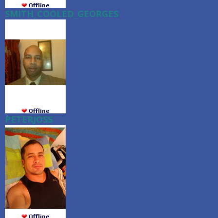
SMITH_COOLED_GEORGES
PETERJOSS